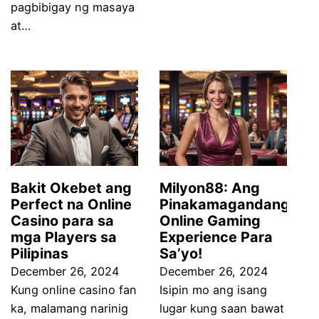
pagbibigay ng masaya
at…
Bakit Okebet ang
Milyon88: Ang
Perfect na Online
Pinakamagandang
Casino para sa
Online Gaming
mga Players sa
Experience Para
Pilipinas
Sa’yo!
December 26, 2024
December 26, 2024
Kung online casino fan
Isipin mo ang isang
ka, malamang narinig
lugar kung saan bawat