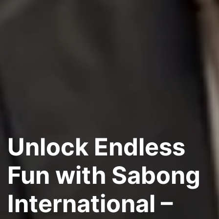
Unlock Endless
Fun with Sabong
International –