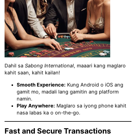
Dahil sa
Sabong International
, maaari kang maglaro
kahit saan, kahit kailan!
Smooth Experience:
Kung Android o iOS ang
gamit mo, madali lang gamitin ang platform
namin.
Play Anywhere:
Maglaro sa iyong phone kahit
nasa labas ka o on-the-go.
Fast and Secure Transactions