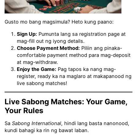
Gusto mo bang magsimula? Heto kung paano:
Sign Up:
Pumunta lang sa registration page at
mag-fill out ng iyong details.
Choose Payment Method:
Piliin ang pinaka-
comfortable payment method para mag-deposit
at mag-withdraw.
Enjoy the Game:
Pag tapos ka nang mag-
register, ready ka na maglaro at makapanood ng
live sabong matches!
Live Sabong Matches: Your Game,
Your Rules
Sa
Sabong International
, hindi lang basta nanonood,
kundi bahagi ka rin ng bawat laban.