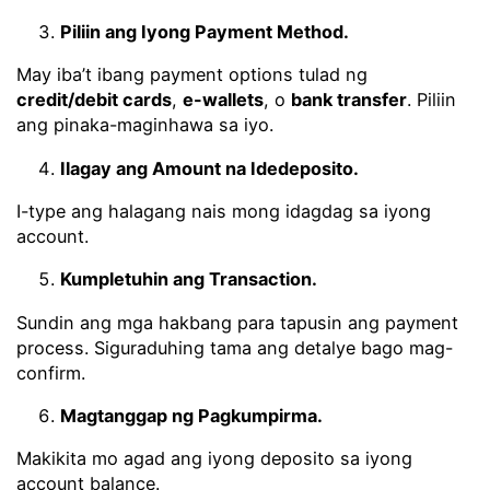
Piliin ang Iyong Payment Method.
May iba’t ibang payment options tulad ng
credit/debit cards
,
e-wallets
, o
bank transfer
. Piliin
ang pinaka-maginhawa sa iyo.
Ilagay ang Amount na Idedeposito.
I-type ang halagang nais mong idagdag sa iyong
account.
Kumpletuhin ang Transaction.
Sundin ang mga hakbang para tapusin ang payment
process. Siguraduhing tama ang detalye bago mag-
confirm.
Magtanggap ng Pagkumpirma.
Makikita mo agad ang iyong deposito sa iyong
account balance.