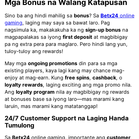
Mga Bonus na Walang Katapusan
Sino ba ang hindi mahilig sa
bonus
? Sa
Betx24
online
gaming
, laging may saya sa bawat laro. Pag
nagsimula ka, makakakuha ka ng
sign-up bonus
na
magpapalakas sa iyong
first deposit
at magbibigay
pa ng extra pera para maglaro. Pero hindi lang yun,
tuloy-tuloy ang rewards!
May mga
ongoing promotions
din para sa mga
existing players, kaya lagi kang may chance mag-
enjoy at mag-earn. Kung
free spins
,
cashback
, o
loyalty rewards
, laging exciting ang mga promo nila.
Ang
loyalty program
nila ay magbibigay ng rewards
at bonuses base sa iyong laro—mas marami kang
laruin, mas marami kang matatanggap!
24/7 Customer Support na Laging Handa
Tumulong
Sa
Betx24
online gaming, importante ang
customer