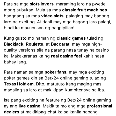
Para sa mga
slots lovers
, maraming laro na pwede
mong subukan. Mula sa mga
classic fruit machines
hanggang sa mga
video slots
, palaging may bagong
laro na exciting. At dahil may mga bagong laro palagi,
hindi ka mauubusan ng pagpipilian!
Kung gusto mo naman ng
classic games
tulad ng
Blackjack
,
Roulette
, at
Baccarat
, may mga high-
quality versions sila na parang nasa tunay na casino
ka. Makakaranas ka ng
real casino feel
kahit nasa
bahay lang.
Para naman sa mga
poker fans
, may mga exciting
poker games din sa Betx24 online gaming tulad ng
Texas Hold’em
. Dito, matututo kang maging mas
magaling sa laro at makikipag-kumpitensya sa iba.
Isa pang exciting na feature ng Betx24 online gaming
ay ang
live casino
. Makikita mo ang mga
professional
dealers
at makikipag-chat ka sa kanila habang